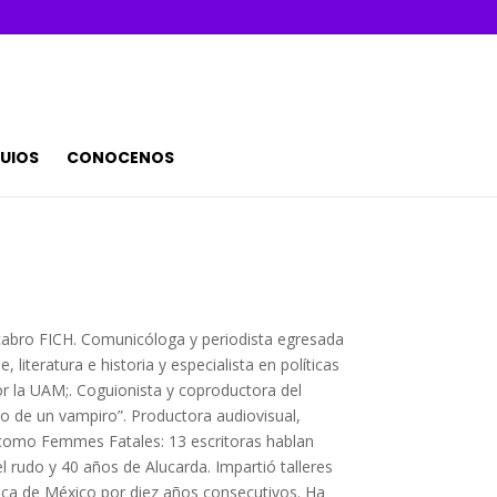
UIOS
CONOCENOS
abro FICH. Comunicóloga y periodista egresada
literatura e historia y especialista en políticas
por la UAM;. Coguionista y coproductora del
o de un vampiro”. Productora audiovisual,
s como Femmes Fatales: 13 escritoras hablan
el rudo y 40 años de Alucarda. Impartió talleres
oteca de México por diez años consecutivos. Ha